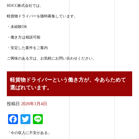
HOCC株式会社では、
軽貨物ドライバーを随時募集しています。
・未経験OK
・働き方は相談可能
・安定した案件をご案内
ご興味のある方は、お気軽にお問い合わせください。
軽貨物ドライバーという働き方が、今あらためて
選ばれています。
投稿日
2026年1月4日
Fa
T
Li
ce
wi
ne
「今の収入に不安がある」
bo
tte