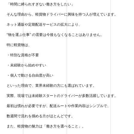
「時間に縛られすぎない働き方をしたい」
ok
r
そんな理由から、軽貨物ドライバーに興味を持つ人が増えています。
ネット通販や定期配送サービスの拡大により、
“物を運ぶ仕事” の需要は今後もなくなることはありません。
特に軽貨物は、
・特別な資格が不要
・未経験から始めやすい
・個人で動ける自由度が高い
といった理由で、業界未経験の方にも選ばれています。
実際、現場では未経験スタートのドライバーが多数活躍しています。
最初は慣れが必要ですが、配送ルートや作業内容はシンプルで、
数週間で流れを掴める方がほとんどです。
また、軽貨物の魅力は「働き方を選べること」。