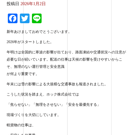
投稿日
2026年1月2日
Fa
T
Li
ce
wi
ne
新年あけましておめでとうございます。
bo
tte
2026年がスタートしました。
ok
r
年明けは全国的に寒波の影響が出ており、路面凍結や交通状況への注意が
必要な日が続いています。配送の仕事は天候の影響を受けやすいからこ
そ、無理のない運行管理と安全意識
が何より重要です。
年末には雪の影響による大規模な交通事故も報道されました。
こうした状況を踏まえ、ホック株式会社では
「焦らせない」「無理をさせない」「安全を最優先する」
現場づくりを大切にしています。
軽貨物の仕事は、