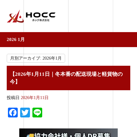
2026 1月
月別アーカイブ:
2026年1月
【2026年1月11日｜冬本番の配送現場と軽貨物の
今】
投稿日
2026年1月11日
Fa
T
Li
ce
wi
ne
bo
tte