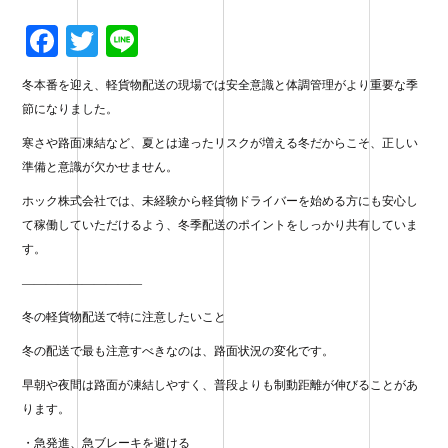
Fa
T
Li
ce
wi
ne
冬本番を迎え、軽貨物配送の現場では安全意識と体調管理がより重要な季
bo
tte
節になりました。
ok
r
寒さや路面凍結など、夏とは違ったリスクが増える冬だからこそ、正しい
準備と意識が欠かせません。
ホック株式会社では、未経験から軽貨物ドライバーを始める方にも安心し
て稼働していただけるよう、冬季配送のポイントをしっかり共有していま
す。
——————————
冬の軽貨物配送で特に注意したいこと
冬の配送で最も注意すべきなのは、路面状況の変化です。
早朝や夜間は路面が凍結しやすく、普段よりも制動距離が伸びることがあ
ります。
・急発進、急ブレーキを避ける