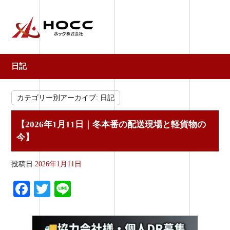
日記
カテゴリー別アーカイブ:
日記
【2026年1月11日｜冬本番の配送現場と軽貨物の
今】
投稿日
2026年1月11日
Fa
T
Li
ce
wi
ne
bo
tte