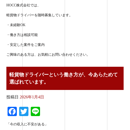
HOCC株式会社では、
軽貨物ドライバーを随時募集しています。
・未経験OK
・働き方は相談可能
・安定した案件をご案内
ご興味のある方は、お気軽にお問い合わせください。
軽貨物ドライバーという働き方が、今あらためて
選ばれています。
投稿日
2026年1月4日
Fa
T
Li
ce
wi
ne
「今の収入に不安がある」
bo
tte