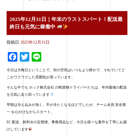
2025年12月31日｜年末のラストスパート！配送最
終日も元気に稼働中
投稿日
2025年12月31日
Fa
T
Li
ce
wi
ne
今日は大晦日ということで、街の空気はいつもより静かで、それでいてど
bo
tte
こかワクワクした雰囲気が漂っています。
ok
r
そんな中でも ホック株式会社 の軽貨物ドライバーたちは、年内最後の配送
を元気に走り回っています
早朝は冷え込みが強く、手が冷たくなるほどでしたが、チーム全員 安全第
一 を心がけながらスタート。
EC 配送、飲料水の定期便、事務用品など、今日も様々な案件を丁寧にお届
けしています