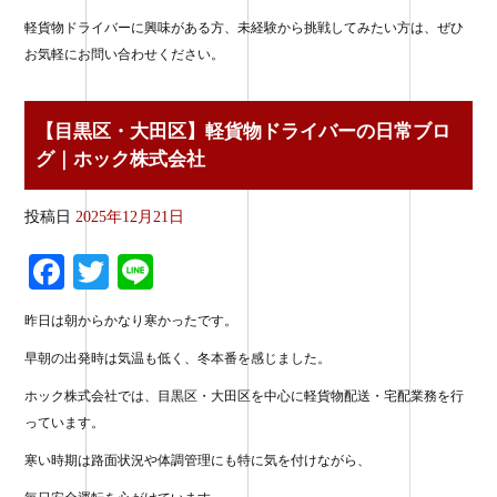
軽貨物ドライバーに興味がある方、未経験から挑戦してみたい方は、ぜひ
お気軽にお問い合わせください。
【目黒区・大田区】軽貨物ドライバーの日常ブロ
グ｜ホック株式会社
投稿日
2025年12月21日
Fa
T
Li
ce
wi
ne
昨日は朝からかなり寒かったです。
bo
tte
早朝の出発時は気温も低く、冬本番を感じました。
ok
r
ホック株式会社では、目黒区・大田区を中心に軽貨物配送・宅配業務を行
っています。
寒い時期は路面状況や体調管理にも特に気を付けながら、