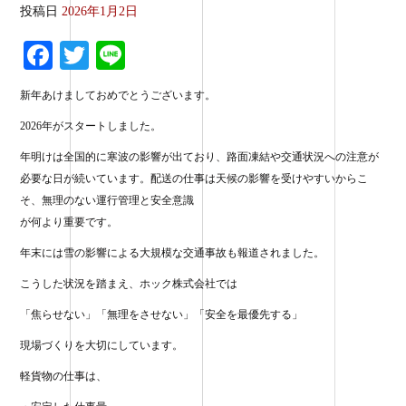
投稿日
2026年1月2日
Fa
T
Li
ce
wi
ne
新年あけましておめでとうございます。
bo
tte
2026年がスタートしました。
ok
r
年明けは全国的に寒波の影響が出ており、路面凍結や交通状況への注意が
必要な日が続いています。配送の仕事は天候の影響を受けやすいからこ
そ、無理のない運行管理と安全意識
が何より重要です。
年末には雪の影響による大規模な交通事故も報道されました。
こうした状況を踏まえ、ホック株式会社では
「焦らせない」「無理をさせない」「安全を最優先する」
現場づくりを大切にしています。
軽貨物の仕事は、