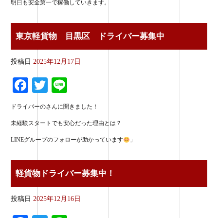
明日も安全第一で稼働していきます。
東京軽貨物 目黒区 ドライバー募集中
投稿日
2025年12月17日
Fa
T
Li
ce
wi
ne
ドライバーのさんに聞きました！
bo
tte
未経験スタートでも安心だった理由とは？
ok
r
LINEグループのフォローが助かっています
」
軽貨物ドライバー募集中！
投稿日
2025年12月16日