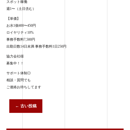
スポット稼働
週1〜（土日含む）
【単価】
お水1個400〜450円
ロイヤリティ10%
事務手数料7,500円
出勤日数14日未満 事務手数料1日250円
協力会社様
募集中！！
サポート体制◎
相談・質問でも
ご連絡お待ちしてます
←
古い投稿