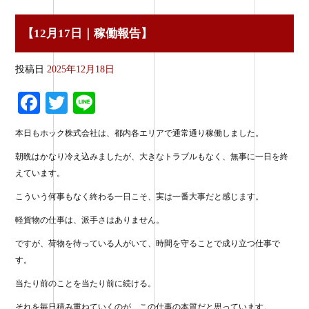
【12月17日｜稼働報告】
投稿日
2025年12月18日
Fa
T
Li
ce
wi
ne
本日もホック株式会社は、都内各エリアで通常通り稼働しました。
bo
tte
朝晩はかなり冷え込みましたが、大きなトラブルもなく、無事に一日を終
ok
r
えています。
こういう何事もなく終わる一日こそ、実は一番大事だと感じます。
軽貨物の仕事は、派手さはありません。
ですが、荷物を待っている人がいて、時間を守ることで成り立つ仕事で
す。
当たり前のことを当たり前に続ける。
それを毎日積み重ねていくのが、この仕事の本質だと思っています。