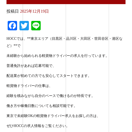
投稿日
2025年12月19日
Fa
T
Li
ce
wi
ne
HOCCでは、**東京エリア（目黒区・品川区・大田区・世田谷区・港区な
bo
tte
ど）**で
ok
r
未経験から始められる軽貨物ドライバーの求人を行っています。
普通免許があれば応募可能で、
配送業が初めての方でも安心してスタートできます。
軽貨物ドライバーの仕事は、
経験を積みながら自分のペースで働けるのが特長です。
働き方や稼働日数についても相談可能です。
東京で未経験OKの軽貨物ドライバー求人をお探しの方は、
ぜひHOCCの求人情報をご覧ください。