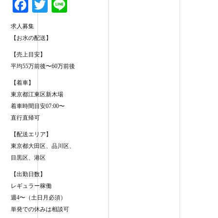
Fa
T
Li
ce
wi
ne
求人募集
bo
tte
【お水の配送】
ok
r
【売上目安】
平均55万前後〜60万前後
【着車】
東京都江東区新木場
着車時間目安07:00〜
直行直帰可
【配送エリア】
東京都大田区、品川区、
目黒区、港区
【出勤日数】
レギュラー稼働
週4〜（土日月必須）
単発での休みは相談可