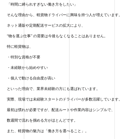
「時間に縛られすぎない働き方をしたい」
ok
r
そんな理由から、軽貨物ドライバーに興味を持つ人が増えています。
ネット通販や定期配送サービスの拡大により、
“物を運ぶ仕事” の需要は今後もなくなることはありません。
特に軽貨物は、
・特別な資格が不要
・未経験から始めやすい
・個人で動ける自由度が高い
といった理由で、業界未経験の方にも選ばれています。
実際、現場では未経験スタートのドライバーが多数活躍しています。
最初は慣れが必要ですが、配送ルートや作業内容はシンプルで、
数週間で流れを掴める方がほとんどです。
また、軽貨物の魅力は「働き方を選べること」。