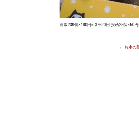
k
通常209個×180円= 37620円 投函28個×50円=
←
お水の