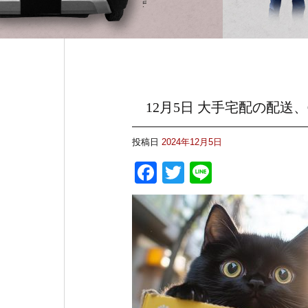
12月5日 大手宅配の配送
投稿日
2024年12月5日
F
T
Li
a
wi
n
c
tt
e
e
er
b
o
o