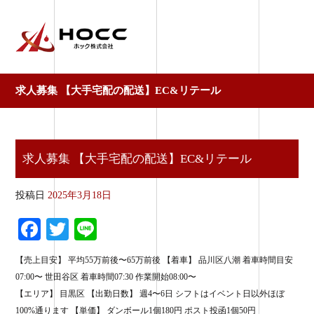
求人募集 【大手宅配の配送】EC&リテール
求人募集 【大手宅配の配送】EC&リテール
投稿日
2025年3月18日
Fa
T
Li
ce
wi
ne
【売上目安】 平均55万前後〜65万前後 【着車】 品川区八潮 着車時間目安
bo
tte
07:00〜 世田谷区 着車時間07:30 作業開始08:00〜
ok
r
【エリア】 目黒区 【出勤日数】 週4〜6日 シフトはイベント日以外ほぼ
100%通ります 【単価】 ダンボール1個180円 ポスト投函1個50円