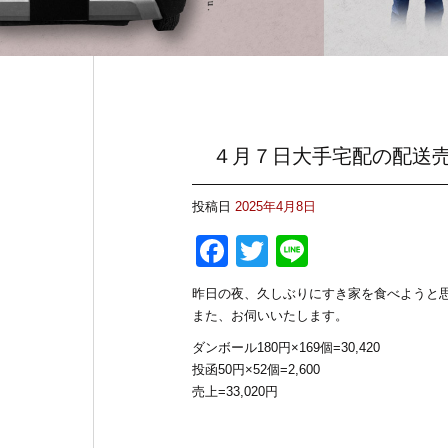
４月７日大手宅配の配送
投稿日
2025年4月8日
F
T
Li
a
wi
n
昨日の夜、久しぶりにすき家を食べようと
c
tt
e
また、お伺いいたします。
e
er
ダンボール180円×169個=30,420
b
投函50円×52個=2,600
売上=33,020円
o
o