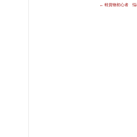
←
軽貨物初心者 悩
k