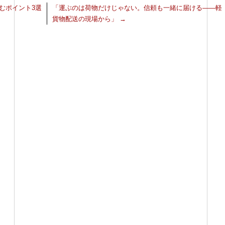
むポイント3選
「運ぶのは荷物だけじゃない。信頼も一緒に届ける――軽
貨物配送の現場から」
→