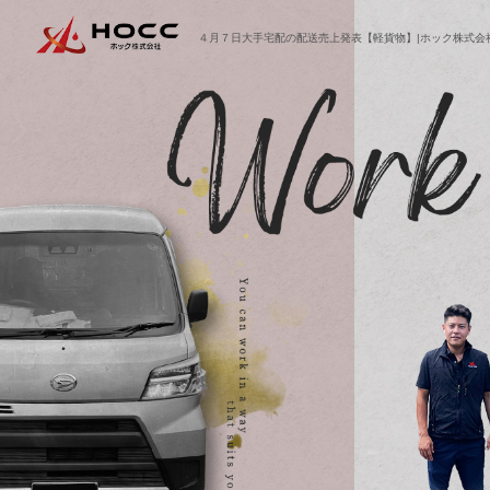
４月７日大手宅配の配送売上発表【軽貨物】|ホック株式会