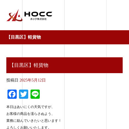
【目黒区】軽貨物
【目黒区】軽貨物
投稿日
2025年5月12日
Fa
T
Li
ce
wi
ne
本日はあいにくの天気ですが、
bo
tte
お客様の商品を濡らさぬよう、
ok
r
業務に励んでいきたいと思います！
よろしくお願いいたします。