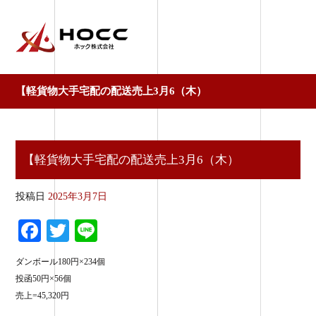
【軽貨物大手宅配の配送売上3月6（木）
【軽貨物大手宅配の配送売上3月6（木）
投稿日
2025年3月7日
Fa
T
Li
ce
wi
ne
ダンボール180円×234個
bo
tte
投函50円×56個
ok
r
売上=45,320円