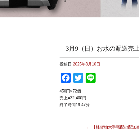
3月9（日）お水の配送売
投稿日
2025年3月10日
F
T
Li
a
wi
n
450円×72個
c
tt
e
売上=32,400円
e
er
終了時間19:47分
b
o
←
【軽貨物大手宅配の配送売
o