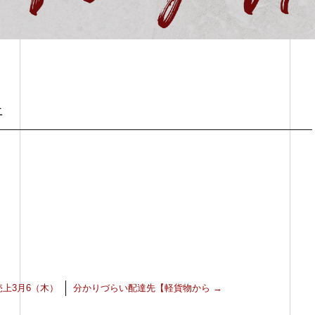
上
上3月6（木）
分かりづらい配達先【軽貨物から
→