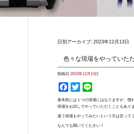
日別アーカイブ:
2023年12月13日
色々な現場をやっていた
投稿日
2023年12月13日
F
T
Li
a
wi
n
基本的には１つの現場にはなりますが、慣
c
tt
e
現場をお試しでやっていただくこともあり
e
er
違う現場もやってみたいという方は言って
b
なんでも聞いてください！