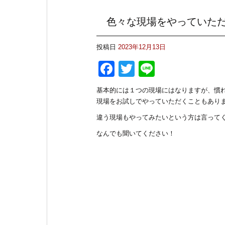
o
o
色々な現場をやっていた
k
投稿日
2023年12月13日
F
T
Li
a
wi
n
基本的には１つの現場にはなりますが、慣
c
tt
e
現場をお試しでやっていただくこともあり
e
er
違う現場もやってみたいという方は言って
b
なんでも聞いてください！
o
o
k