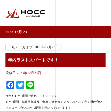
2023 12月 23
日別アーカイブ:
2023年12月23日
年内ラストスパートです！
投稿日
2023年12月23日
Fa
T
Li
ce
wi
ne
今年もあと1週間で終わってしまいます。
bo
tte
あと1週間、無事故無違反で無事に終われるようにみんなで声を掛け合い、
ok
r
フォローし合いながら配達を行なっております！