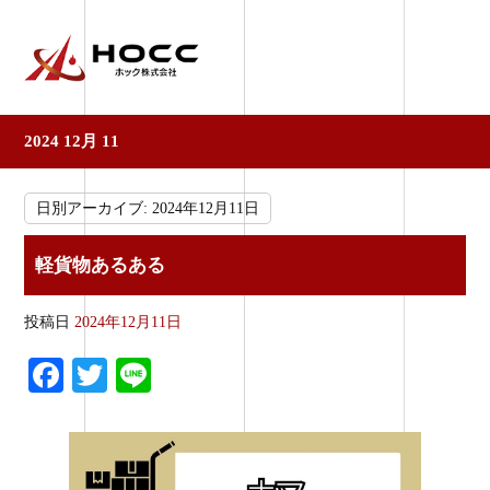
2024 12月 11
日別アーカイブ:
2024年12月11日
軽貨物あるある
投稿日
2024年12月11日
Fa
T
Li
ce
wi
ne
bo
tte
ok
r