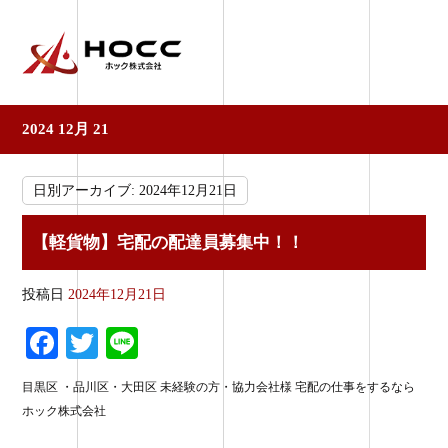
2024 12月 21
日別アーカイブ:
2024年12月21日
【軽貨物】宅配の配達員募集中！！
投稿日
2024年12月21日
Fa
T
Li
ce
wi
ne
目黒区 ・品川区・大田区 未経験の方・協力会社様 宅配の仕事をするなら
bo
tte
ホック株式会社
ok
r