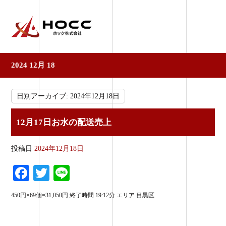
2024 12月 18
日別アーカイブ:
2024年12月18日
12月17日お水の配送売上
投稿日
2024年12月18日
Fa
T
Li
ce
wi
ne
450円×69個=31,050円 終了時間 19:12分 エリア 目黒区
bo
tte
ok
r